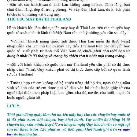
- Hầu hết các khách sạn ở Thái Lan không trang bị kem đánh răng, bàn
chải đánh răng, dép đi trong phòng. Vì vậy, đến Thái Lan, du khách phải
tự chuẩn bị những vật dụng này.
THỦ TỤC MÁY BAY ĐI THAILAND
Hành khách khi làm thủ tục lên máy bay đi Thái Lan trên các chuyến bay
quốc tế xuất phát từ lãnh thổ Việt Nam cần chú ý những yêu cầu sau đây :
+ Với hành khách mang quốc tịnh được Thái Lan miễn thị thực (visa)
nhập cảnh khi làm thủ tục đi máy bay đến Thailand trên các chuyến bay
quốc tế xuất phát từ lãnh thổ Việt Nam
hộ chiếu phải còn thời hạn sử
dụng ít nhất là 03 tháng và trong hộ chiếu còn ít nhất một trang trắng.
+ Đối với hành khách có quốc tịch mà Thailand yêu cầu phải có thị thực
nhập cảnh (Visa). Quý khách phải có thị thực được cấp bởi cơ quan lãnh
sự của Thailand.
+ Trường hợp trẻ em không có hộ chiếu riêng thì họ tên, ngày tháng năm
sinh và ảnh của trẻ em được ghi và dán vào hộ chiếu hoặc giấy tờ của
người đại diên theo pháp luật, bao gồm: cha đẻ, mẹ đẻ, cha nuôi, mẹ nuôi
hoặc người giám hộ
LƯU Ý:
Thời gian đóng quầy làm thủ tục lên máy bay cho các chuyến bay quốc tế
là 45 phút trước khi chuyến bay khởi hành. Tuy nhiên
để không bị lỡ
chuyến bay của mình.
Bay247.vn khuyến nghị Quý khách nên có mặt tại
sân tối thiểu trước 120 phút so với thời gian khởi hành ghi trên
vé máy
bay
để làm thủ tục .