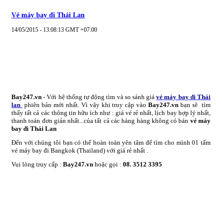
Vé máy bay đi Thái Lan
14/05/2015 - 13:08:13 GMT +07:00
Bay247.vn
- Với hệ thống tự động tìm và so sánh giá
vé máy bay đi Thái
lan
phiên bản mới nhất. Vì vậy khi truy cập vào
Bay247.vn
bạn sẽ tìm
thấy tất cả các thông tin hữu ích như : giá vé rẻ nhất, lịch bay hợp lý nhất,
thanh toán đơn giản nhất...của tất cả các hàng hàng không có bán
vé máy
bay đi Thái Lan
Đến với chúng tôi bạn có thể hoàn toàn yên tâm để tìm cho mình 01 tấm
vé máy bay đi Bangkok (Thailand) với giá rẻ nhất .
Vui lòng truy cấp :
Bay247.vn
hoặc gọi :
08. 3512 3395