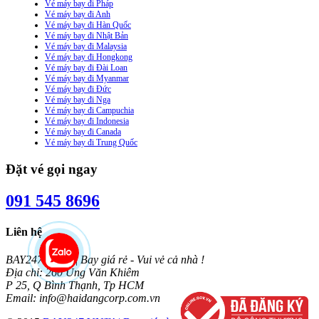
Vé máy bay đi Pháp
Vé máy bay đi Anh
Vé máy bay đi Hàn Quốc
Vé máy bay đi Nhật Bản
Vé máy bay đi Malaysia
Vé máy bay đi Hongkong
Vé máy bay đi Đài Loan
Vé máy bay đi Myanmar
Vé máy bay đi Đức
Vé máy bay đi Nga
Vé máy bay đi Campuchia
Vé máy bay đi Indonesia
Vé máy bay đi Canada
Vé máy bay đi Trung Quốc
Đặt vé gọi ngay
091 545 8696
Liên hệ
BAY247.VN™ | Bay giá rẻ - Vui vẻ cả nhà !
Địa chỉ: 260 Ung Văn Khiêm
P 25, Q Bình Thạnh, Tp HCM
Email: info@haidangcorp.com.vn