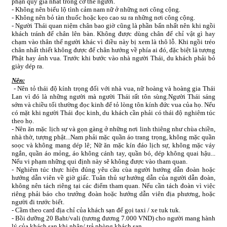
phận quý giá nhất trong cơ thể người.
- Không nên biểu lộ tình cảm nam nữ ở những nơi công cộng.
- Không nên bỏ tàn thuốc hoặc kẹo cao su ra những nơi công cộng.
- Người Thái quan niệm chân bao giờ cũng là phần bẩn nhất nên khi ngồi
khách tránh để chân lên bàn. Không được dùng chân để chỉ vật gì hay
chạm vào thân thể người khác vì điều này bị xem là thô lỗ. Khi ngồi tréo
chân nhất thiết không được để chân hướng về phía ai đó, đặc biệt là tượng
Phật hay ảnh vua. Trước khi bước vào nhà người Thái, du khách phải bỏ
giày dép ra.
Nên:
- Nên tỏ thái độ kính trọng đối với nhà vua, nữ hoàng và hoàng gia Thái
Lan vì đó là những người mà người Thái rất tôn sùng.Người Thái sáng
sớm và chiều tối thường đọc kinh để tỏ lòng tôn kính đức vua của họ. Nếu
có mặt khi người Thái đọc kinh, du khách cần phải có thái độ nghiêm túc
theo họ.
- Nên ăn mặc lịch sự và gọn gàng ở những nơi linh thiêng như chùa chiền,
nhà thờ, tượng phật...Nam phải mặc quần áo trang trọng, không mặc quần
soọc và không mang dép lê; Nữ ăn mặc kín đáo lịch sự, không mặc váy
ngắn, quần áo mỏng, áo không cánh tay, quần bó, dép không quai hậu...
Nếu vi phạm những qui định này sẽ không được vào tham quan.
- Nghiêm túc thực hiện đúng yêu cầu cùa người hướng dẫn đoàn hoặc
hướng dẫn viên về giờ giấc. Tuân thủ sự hướng dẫn của người dẫn đoàn,
không nên tách riêng tại các điểm tham quan. Nếu cần tách đoàn vì việc
riêng phải báo cho trưởng đoàn hoặc hướng dẫn viên địa phương, hoặc
người đi trước biết.
- Cầm theo card địa chỉ của khách sạn để gọi taxi / xe tuk tuk.
- Bồi dưỡng 20 Baht/vali (tương đương 7.000 VND) cho người mang hành
lý của khách sạn khi nhận/ trả phòng khách sạn.