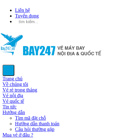
Liên hệ
Tuyển dụng
Trang chủ
Về chúng tôi
Vé rẻ trong tháng
Vé nội địa
Vé quốc tế
Tin tức
Hướng dẫn
Tìm mã đặt chỗ
Hướng dẫn thanh toán
Câu hỏi thường gặp
Mua vé ở đâu ?