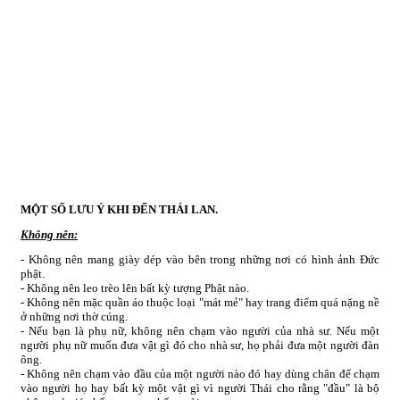
MỘT SỐ LƯU Ý KHI ĐẾN THÁI LAN.
Không nên:
- Không nên mang giày dép vào bên trong những nơi có hình ảnh Đức
phật.
- Không nên leo trèo lên bất kỳ tượng Phật nào.
- Không nên mặc quần áo thuộc loại "mát mẻ" hay trang điểm quá nặng nề
ở những nơi thờ cúng.
- Nếu bạn là phụ nữ, không nên chạm vào người của nhà sư. Nếu một
người phụ nữ muốn đưa vật gì đó cho nhà sư, họ phải đưa một người đàn
ông.
- Không nên chạm vào đầu của một người nào đó hay dùng chân để chạm
vào người họ hay bất kỳ một vật gì vì người Thái cho rằng "đầu" là bộ