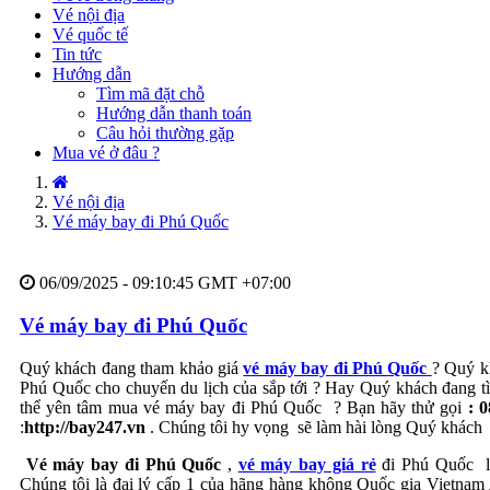
Vé nội địa
Vé quốc tế
Tin tức
Hướng dẫn
Tìm mã đặt chỗ
Hướng dẫn thanh toán
Câu hỏi thường gặp
Mua vé ở đâu ?
Vé nội địa
Vé máy bay đi Phú Quốc
06/09/2025 - 09:10:45 GMT +07:00
Vé máy bay đi Phú Quốc
Quý khách đang tham khảo giá
vé máy bay đi Phú Quốc
? Quý k
Phú Quốc cho chuyến du lịch của sắp tới ? Hay Quý khách đang 
thể yên tâm mua vé máy bay đi Phú Quốc ? Bạn hãy thử gọi
: 
:
http://bay247.vn
.
Chúng tôi hy vọng sẽ làm hài lòng Quý khách
Vé máy bay đi Phú Quốc
,
vé máy bay giá rẻ
đi Phú Quốc li
Chúng tôi là đại lý cấp 1 của hãng hàng không Quốc gia Vietnam Air