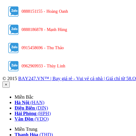
0888151155 - Hoàng Oanh
0888186878 - Mạnh Hùng
0915458696 - Thu Thảo
0962969933 - Thùy Linh
© 2015
BAY247.VN™ | Bay giá rẻ - Vui vẻ cả nhà | Giá chỉ từ 
×
Miền Bắc
Hà Nội
(HAN)
Điện Biên
(DIN)
Hải Phòng
(HPH)
Vân Đồn
(VDO)
Miền Trung
Thanh Hóa
(THD)