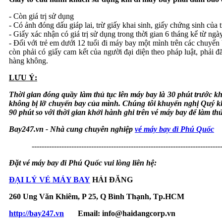
- Còn giá trị sử dụng
- Có ảnh đóng dấu giáp lai, trừ giấy khai sinh, giấy chứng sinh của 
- Giấy xác nhận có giá trị sử dụng trong thời gian 6 tháng kể từ ngà
- Đối với trẻ em dưới 12 tuổi đi máy bay một mình trên các chuyến 
còn phải có giấy cam kết của người đại diện theo pháp luật, phải 
hàng không.
LƯU Ý:
Thời gian đóng quầy làm thủ tục lên máy bay là 30 phút trước k
không bị lỡ chuyến bay của mình.
Chúng tôi khuyến nghị Quý khá
90 phút so với thời gian khởi hành ghi trên vé máy bay để làm thủ
Bay247.vn - Nhà cung chuyên nghiệp
vé máy bay đi Phú Quốc
----------------------------------------------------------------------------
Đặt vé máy bay đi Phú Quốc vui lòng liên hệ:
ĐẠI LÝ VÉ MÁY BAY
HẢI ĐĂNG
260 Ung Văn Khiêm, P 25, Q Bình Thạnh, Tp.HCM
http://bay247.vn
Email: info@haidangcorp.vn