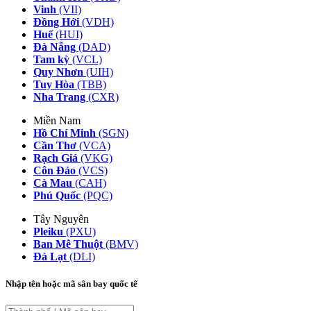
Vinh
(VII)
Đồng Hới
(VDH)
Huế
(HUI)
Đà Nẵng
(DAD)
Tam kỳ
(VCL)
Quy Nhơn
(UIH)
Tuy Hòa
(TBB)
Nha Trang
(CXR)
Miền Nam
Hồ Chí Minh
(SGN)
Cần Thơ
(VCA)
Rạch Giá
(VKG)
Côn Đảo
(VCS)
Cà Mau
(CAH)
Phú Quốc
(PQC)
Tây Nguyên
Pleiku
(PXU)
Ban Mê Thuột
(BMV)
Đà Lạt
(DLI)
Nhập tên hoặc mã sân bay quốc tế