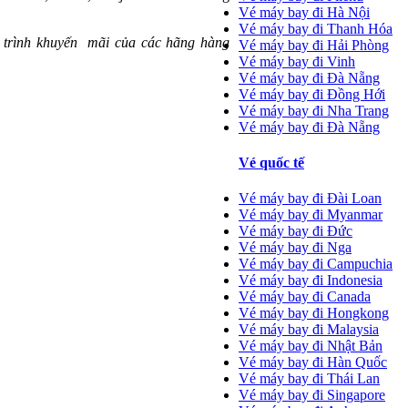
Vé máy bay đi Hà Nội
Vé máy bay đi Thanh Hóa
trình khuyến mãi của các hãng hàng
Vé máy bay đi Hải Phòng
Vé máy bay đi Vinh
Vé máy bay đi Đà Nẵng
Vé máy bay đi Đồng Hới
Vé máy bay đi Nha Trang
Vé máy bay đi Đà Nẵng
Vé quốc tế
Vé máy bay đi Đài Loan
Vé máy bay đi Myanmar
Vé máy bay đi Đức
Vé máy bay đi Nga
Vé máy bay đi Campuchia
Vé máy bay đi Indonesia
Vé máy bay đi Canada
Vé máy bay đi Hongkong
Vé máy bay đi Malaysia
Vé máy bay đi Nhật Bản
Vé máy bay đi Hàn Quốc
Vé máy bay đi Thái Lan
Vé máy bay đi Singapore