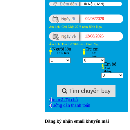
Âm lịch: Chủ Nhật 27/6 năm Bính Ngọ
Âm lịch: Thứ Tư 30/6 năm Bính Ngọ
Người lớn
Trẻ
em
>=12 tuổi
2-11
tuổi
Em
bé
< 24
tháng
Tìm chuyến bay
Tìm mã đặt chỗ
Hướng dẫn thanh toán
Đăng ký nhận email khuyến mãi