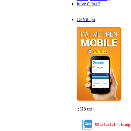
In vé điện tử
Về chúng tôi
Giới thiệu
.: Hỗ trợ :.
0913452121 - Hoàng