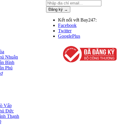
Đăng ký →
Kết nối với Bay247:
Facebook
Twitter
GooglePlus
Hòa
Phú Nhuận
Tân Bình
Tân Phú
hơ
Gò Vấp
Thủ Đức
Bình Thạnh
0