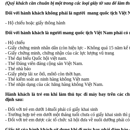
(
Quý khách cần chuẩn bị một trong các loại giấy tờ sau để làm th
Đối với hành khách không phải là người mang quốc tịch Việt
- Hộ chiếu hoặc giấy thông hành
Đối với hành khách là người mang quốc tịch Việt Nam phải có m
- Hộ chiếu
- Giấy chứng minh nhân dân (còn hiệu lực - Không quá 15 năm kể 
- Giấy chứng minh, chứng nhận của các lực lượng vũ trang
- Thẻ đại biểu Quốc hội việt nam.
- Thẻ Đảng viên đảng cộng sản Việt Nam.
- Thẻ nhà báo
- Giấy phép lái xe ôtô, môtô còn thời hạn.
- Thẻ kiểm soát an ninh hàng không Việt nam
- Thẻ nhận dạng của các hãng hàng không Việt Nam.
Hành khách là trẻ em khi làm thủ tục đi máy bay trên các ch
định sau:
- Đối với trẻ em dưới 14tuổi phải có giấy khai sinh
- Trường hợp trẻ em dưới một tháng tuổi chưa có giấy khai sinh thì 
- Đối với trẻ em được các tổ chức xã hội đưa về nuôi dưỡng phải có
Giấy tờ của hành khách sử dụng khi đi máy bay phải đảm bảo c