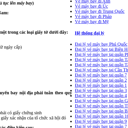
Vé máy bay đi Anh
ủ tục lên máy bay
)
Vé máy bay đi Úc
Vé máy bay đi Trung Quốc
 Nam:
Vé máy bay đi Pháp
Vé máy bay đi Mỹ
ột trong các loại giấy tờ dưới đây:
Hệ thống đại lý
Đại lý vé máy bay Phú Quốc
từ ngày cấp)
Đại lý vé máy bay tại Biên 
Đại lý vé máy bay tại quận 
Đại lý vé máy bay tại quận 
Đại lý vé máy bay tại quận 
Đại lý vé máy bay tại Cần T
Đại lý vé máy bay tại quận 7
Đại lý vé máy bay tại quận 2
Đại lý vé máy bay tại quận 1
Đại lý vé máy bay tại quận 3
uyến bay nội địa phải tuân theo quy
Đại lý vé máy bay tại quận 4
Đại lý vé máy bay tại quận 
Đại lý vé máy bay tại quận 
Đại lý vé máy bay tại quận 
phải có giấy chứng sinh
Đại lý vé máy bay tại quận 1
 giấy xác nhận của tổ chức xã hội đó
Đại lý vé máy bay tại quận 9
Đại lý vé máy bay tại quận 7
ác điều kiện sau: