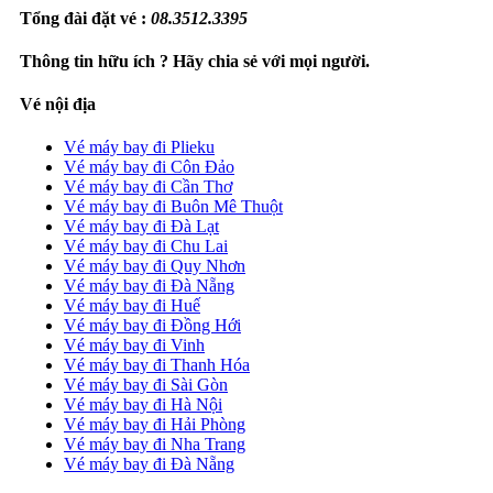
Tổng đài đặt vé :
08.3512.3395
Thông tin hữu ích ? Hãy chia sẻ với mọi người.
Vé nội địa
Vé máy bay đi Plieku
Vé máy bay đi Côn Đảo
Vé máy bay đi Cần Thơ
Vé máy bay đi Buôn Mê Thuột
Vé máy bay đi Đà Lạt
Vé máy bay đi Chu Lai
Vé máy bay đi Quy Nhơn
Vé máy bay đi Đà Nẵng
Vé máy bay đi Huế
Vé máy bay đi Đồng Hới
Vé máy bay đi Vinh
Vé máy bay đi Thanh Hóa
Vé máy bay đi Sài Gòn
Vé máy bay đi Hà Nội
Vé máy bay đi Hải Phòng
Vé máy bay đi Nha Trang
Vé máy bay đi Đà Nẵng