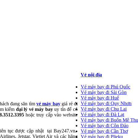
Vé nội địa
Vé máy bay đi Phú Quốc
Vé máy bay đi Sài Gòn
Vé máy bay đi Huế
Vé máy bay đi Quy Nhơn
hách đang săn tìm
vé máy bay
giá rẻ đi
Vé máy bay đi Chu Lai
tìm kiếm
đại lý vé máy bay
uy tín để có
Vé máy bay đi Đà Lạt
08.3512.3395
hoặc truy cấp vào website
Vé máy bay đi Buôn Mê Thu
Vé máy bay đi Côn Đảo
ên tục được cập nhật tại Bay247.vn.
Vé máy bay đi Cần Thơ
lines, Jetstar, Vietjet Air và các hãng
Vé máy bay đi Plieku