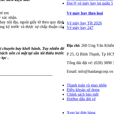
Đại lý vé máy bay tại quận 5
trẻ em
Vé máy bay theo loại
y xác nhận.
bay nội địa, ngoài giấy tờ theo quy định
Vé máy bay Tết 2026
đăng ký trước và được sự chấp thuận của
Vé máy bay 247
Liên hệ với chúng tôi
Địa chỉ:
260 Ung Văn Khiê
hi chuyến bay khởi hành. Tuy nhiên
để
ch nên có mặt tại sân tối thiểu trước
P 25, Q Bình Thạnh, Tp H
 tục .
Tổng đài đặt vé: (028) 3898
Email: info@haidangcorp.vn
------------------------------------------
Thông tin cần biết
Thanh toán và giao nhận
Điều khoản sử dụng
Chính sách bảo mật
Hướng dẫn đặt vé
Quản lý đơn hàng
Xem lại đơn hàng