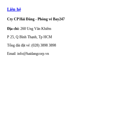
Liên hệ
Cty CP Hải Đăng - Phòng vé Bay247
Địa chỉ:
260 Ung Văn Khiêm
P 25, Q Bình Thạnh, Tp HCM
Tổng đài đặt vé: (028) 3898 3898
Email: info@haidangcorp.vn