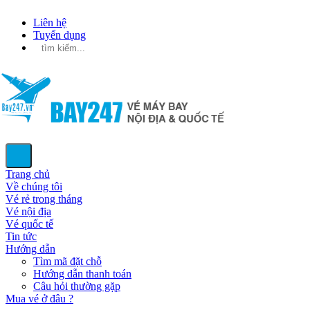
Liên hệ
Tuyển dụng
Trang chủ
Về chúng tôi
Vé rẻ trong tháng
Vé nội địa
Vé quốc tế
Tin tức
Hướng dẫn
Tìm mã đặt chỗ
Hướng dẫn thanh toán
Câu hỏi thường gặp
Mua vé ở đâu ?