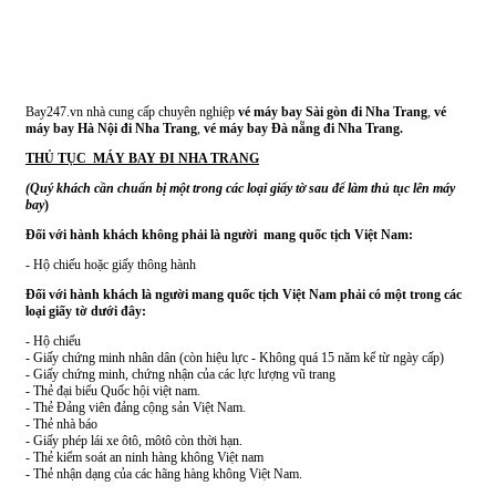
Bay247.vn nhà cung cấp chuyên nghiệp
vé máy bay Sài gòn đi Nha Trang
,
vé
máy bay Hà Nội đi Nha Trang
,
vé máy bay Đà nẵng đi Nha Trang.
THỦ TỤC MÁY BAY ĐI NHA TRANG
(
Quý khách cần chuẩn bị một trong các loại giấy tờ sau để làm thủ tục lên máy
bay
)
Đối với hành khách không phải là người mang quốc tịch Việt Nam:
- Hộ chiếu hoặc giấy thông hành
Đối với hành khách là người mang quốc tịch Việt Nam phải có một trong các
loại giấy tờ dưới đây:
- Hộ chiếu
- Giấy chứng minh nhân dân (còn hiệu lực - Không quá 15 năm kể từ ngày cấp)
- Giấy chứng minh, chứng nhận của các lực lượng vũ trang
- Thẻ đại biểu Quốc hội việt nam.
- Thẻ Đảng viên đảng cộng sản Việt Nam.
- Thẻ nhà báo
- Giấy phép lái xe ôtô, môtô còn thời hạn.
- Thẻ kiểm soát an ninh hàng không Việt nam
- Thẻ nhận dạng của các hãng hàng không Việt Nam.