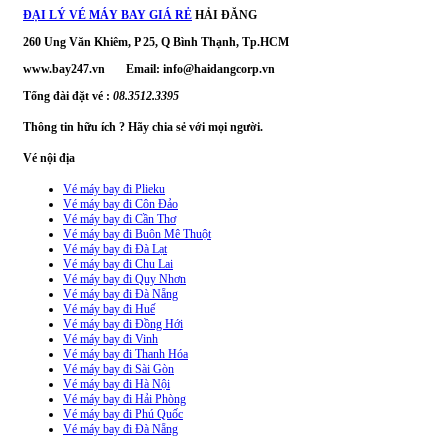
ĐẠI LÝ VÉ MÁY BAY GIÁ RẺ
HẢI ĐĂNG
260 Ung Văn Khiêm, P 25, Q Bình Thạnh, Tp.HCM
www.bay247.vn Email: info@haidangcorp.vn
Tổng đài đặt vé :
08.3512.3395
Thông tin hữu ích ? Hãy chia sẻ với mọi người.
Vé nội địa
Vé máy bay đi Plieku
Vé máy bay đi Côn Đảo
Vé máy bay đi Cần Thơ
Vé máy bay đi Buôn Mê Thuột
Vé máy bay đi Đà Lạt
Vé máy bay đi Chu Lai
Vé máy bay đi Quy Nhơn
Vé máy bay đi Đà Nẵng
Vé máy bay đi Huế
Vé máy bay đi Đồng Hới
Vé máy bay đi Vinh
Vé máy bay đi Thanh Hóa
Vé máy bay đi Sài Gòn
Vé máy bay đi Hà Nội
Vé máy bay đi Hải Phòng
Vé máy bay đi Phú Quốc
Vé máy bay đi Đà Nẵng