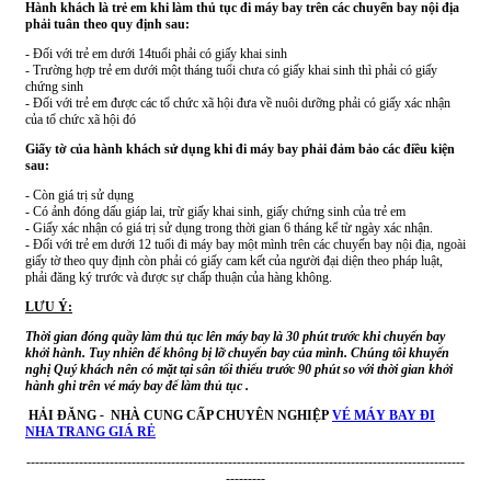
Hành khách là trẻ em khi làm thủ tục đi máy bay trên các chuyến bay nội địa
phải tuân theo quy định sau:
- Đối với trẻ em dưới 14tuổi phải có giấy khai sinh
- Trường hợp trẻ em dưới một tháng tuổi chưa có giấy khai sinh thì phải có giấy
chứng sinh
- Đối với trẻ em được các tổ chức xã hội đưa về nuôi dưỡng phải có giấy xác nhận
của tổ chức xã hội đó
Giấy tờ của hành khách sử dụng khi đi máy bay phải đảm bảo các điều kiện
sau:
- Còn giá trị sử dụng
- Có ảnh đóng dấu giáp lai, trừ giấy khai sinh, giấy chứng sinh của trẻ em
- Giấy xác nhận có giá trị sử dụng trong thời gian 6 tháng kể từ ngày xác nhận.
- Đối với trẻ em dưới 12 tuổi đi máy bay một mình trên các chuyến bay nội địa, ngoài
giấy tờ theo quy định còn phải có giấy cam kết của người đại diện theo pháp luật,
phải đăng ký trước và được sự chấp thuận của hàng không.
LƯU Ý:
Thời gian đóng quầy làm thủ tục lên máy bay là 30 phút trước khi chuyến bay
khởi hành. Tuy nhiên để không bị lỡ chuyến bay của mình. Chúng tôi khuyến
nghị Quý khách nên có mặt tại sân tối thiểu trước 90 phút so với thời gian khởi
hành ghi trên vé máy bay để làm thủ tục .
HẢI ĐĂNG
-
NHÀ CUNG CẤP CHUYÊN NGHIỆP
VÉ MÁY BAY ĐI
NHA TRANG GIÁ RẺ
----------------------------------------------------------------------------------------------------
---------