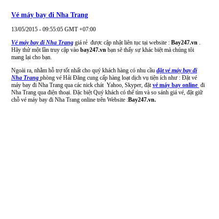
Vé máy bay đi Nha Trang
13/05/2015 - 09:55:05 GMT +07:00
Vé máy bay đi Nha Trang
giá rẻ được cập nhật liên tục tại website :
Bay247.vn
.
Hãy thử một lần truy cập vào
bay247.vn
bạn sẽ thấy sự khác biệt mà chúng tôi
mang lại cho bạn.
Ngoài ra, nhằm hỗ trợ tốt nhất cho quý khách hàng có nhu cầu
đặt vé máy bay đi
Nha Trang
phòng vé Hải Đăng cung cấp hàng loạt dịch vụ tiện ích như : Đặt vé
máy bay đi Nha Trang qua các nick chát Yahoo, Skyper, đặt
vé máy bay online
đi
Nha Trang qua điện thoại. Đặc biệt Quý khách có thể tìm và so sánh giá vé, đặt giữ
chỗ vé máy bay đi Nha Trang online trên Website :
Bay247.vn.