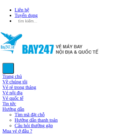
Liên hệ
Tuyển dụng
Trang chủ
Về chúng tôi
Vé rẻ trong tháng
Vé nội địa
Vé quốc tế
Tin tức
Hướng dẫn
Tìm mã đặt chỗ
Hướng dẫn thanh toán
Câu hỏi thường gặp
Mua vé ở đâu ?