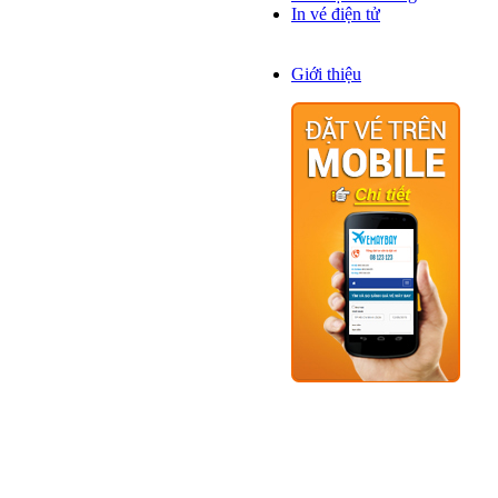
In vé điện tử
Về chúng tôi
Giới thiệu