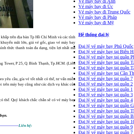
Vé máy bay đi Anh
Vé máy bay đi Úc
Vé máy bay đi Trung Quốc
Vé máy bay đi Pháp
Vé máy bay đi Mỹ
Hệ thống đại lý
g khắp trên địa bàn Tp Hồ Chí Minh và các tỉnh
khuyến mãi lớn, giá vé gốc, giao vé máy bay
Đại lý vé máy bay Phú Quốc
 hình thức thanh toán đa dạng, tiện lợi nhất mà
Đại lý vé máy bay tại Biên 
Đại lý vé máy bay tại quận 
Đại lý vé máy bay tại quận 
ng Tower, P 25, Q. Bình Thạnh, Tp.HCM. (Liên
Đại lý vé máy bay tại quận 
Đại lý vé máy bay tại Cần T
Đại lý vé máy bay tại quận 7
eo yêu cầu, gía vé tốt nhất có thể, tư vấn miễn
Đại lý vé máy bay tại quận 2
gồi trên máy bay cũng như các dịch vụ khác của
Đại lý vé máy bay tại quận 1
Đại lý vé máy bay tại quận 3
có thể. Quý khách chắc chắn sẽ có vé máy bay
Đại lý vé máy bay tại quận 4
Đại lý vé máy bay tại quận 
Đại lý vé máy bay tại quận 
 bạn.
Đại lý vé máy bay tại quận 
Đại lý vé máy bay tại quận 1
----------------
Liên hệ:
Đại lý vé máy bay tại quận 9
Đại lý vé máy bay tại quận 7