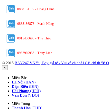
0888151155 - Hoàng Oanh
0888186878 - Mạnh Hùng
0915458696 - Thu Thảo
0962969933 - Thùy Linh
© 2015
BAY247.VN™ | Bay giá rẻ - Vui vẻ cả nhà | Giá chỉ từ 
×
Miền Bắc
Hà Nội
(HAN)
Điện Biên
(DIN)
Hải Phòng
(HPH)
Vân Đồn
(VDO)
Miền Trung
Thanh Hóa
(THD)