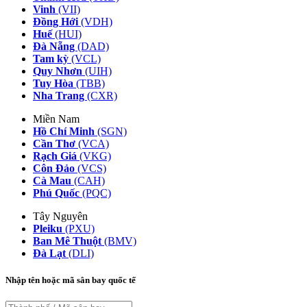
Vinh
(VII)
Đồng Hới
(VDH)
Huế
(HUI)
Đà Nẵng
(DAD)
Tam kỳ
(VCL)
Quy Nhơn
(UIH)
Tuy Hòa
(TBB)
Nha Trang
(CXR)
Miền Nam
Hồ Chí Minh
(SGN)
Cần Thơ
(VCA)
Rạch Giá
(VKG)
Côn Đảo
(VCS)
Cà Mau
(CAH)
Phú Quốc
(PQC)
Tây Nguyên
Pleiku
(PXU)
Ban Mê Thuột
(BMV)
Đà Lạt
(DLI)
Nhập tên hoặc mã sân bay quốc tế