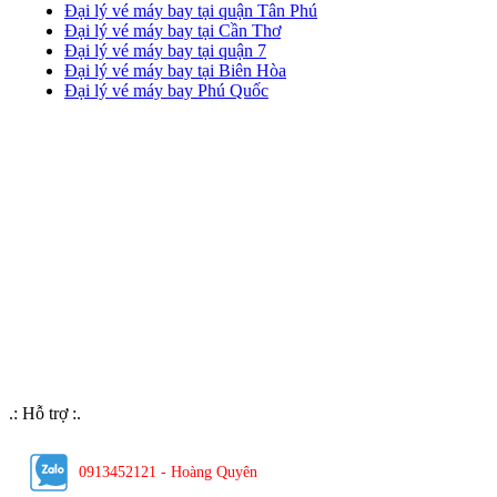
Đại lý vé máy bay tại quận Tân Phú
Đại lý vé máy bay tại Cần Thơ
Đại lý vé máy bay tại quận 7
Đại lý vé máy bay tại Biên Hòa
Đại lý vé máy bay Phú Quốc
.: Hỗ trợ :.
0913452121 - Hoàng Quyên