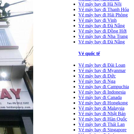
Vé máy bay đi Hà Nội
Vé máy bay đi Thanh Hóa
Vé máy bay đi Hải Phòng
Vé máy bay đi Vinh
Vé máy bay đi Đà Nẵng
Vé máy bay đi Đồng Hới
Vé máy bay đi Nha Trang
Vé máy bay đi Đà Nẵng
Vé quốc tế
Vé máy bay đi Đài Loan
Vé máy bay đi Myanmar
Vé máy bay đi Đức
Vé máy bay đi Nga
Vé máy bay đi Campuchia
Vé máy bay đi Indonesia
Vé máy bay đi Canada
Vé máy bay đi Hongkong
Vé máy bay đi Malaysia
Vé máy bay đi Nhật Bản
Vé máy bay đi Hàn Quốc
Vé máy bay đi Thái Lan
Vé máy bay đi Singapore