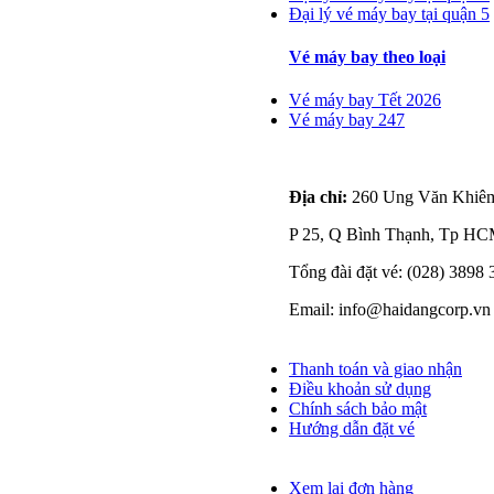
Đại lý vé máy bay tại quận 5
Vé máy bay theo loại
Vé máy bay Tết 2026
Vé máy bay 247
Liên hệ với chúng tôi
Địa chỉ:
260 Ung Văn Khiê
P 25, Q Bình Thạnh, Tp H
Tổng đài đặt vé: (028) 3898
Email: info@haidangcorp.vn
Thông tin cần biết
Thanh toán và giao nhận
Điều khoản sử dụng
Chính sách bảo mật
Hướng dẫn đặt vé
Quản lý đơn hàng
Xem lại đơn hàng