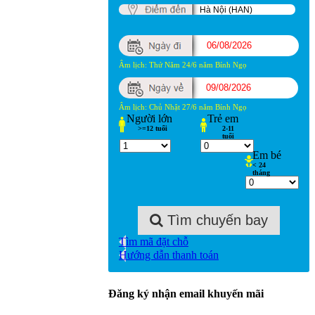
Âm lịch: Thứ Năm 24/6 năm Bính Ngọ
Âm lịch: Chủ Nhật 27/6 năm Bính Ngọ
Người lớn
Trẻ
em
>=12 tuổi
2-11
tuổi
Em
bé
< 24
tháng
Tìm chuyến bay
Tìm mã đặt chỗ
Hướng dẫn thanh toán
Đăng ký nhận email khuyến mãi