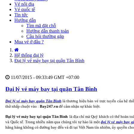
Vé nội địa
Vé quốc tế
Tin tức
Hướng dẫn
Tìm mã đặt chỗ
Hướng dẫn thanh toán
Câu hỏi thường gặp
Mua vé ở đâu ?
Hệ thống đại lý
Đại lý vé máy bay tại quận Tân Bình
11/07/2015 - 09:33:49 GMT +07:00
Đại lý vé máy bay tại quận Tân Bình
Đại lý vé máy bay quận Tân Bình
là thương hiệu bán vé trực tuyến của hệ th
thử nhấp chuột vào :
Bay247.vn
để cảm nhận sự khác biệt.
Đại lý vé máy bay tại quận Tân Bình
là địa chỉ mà Quý khách có thể hoàn to
và Quốc tế. Trong nhiều năm qua chúng tôi tự hào là một
đại lý vé máy bay 
hãng hàng không có đường bay đến và đi tại Việt Nam tín nhiệm, ủy quyền cho c