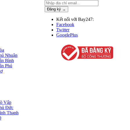
Đăng ký →
Kết nối với Bay247:
Facebook
Twitter
GooglePlus
Hòa
Phú Nhuận
Tân Bình
Tân Phú
hơ
Gò Vấp
Thủ Đức
Bình Thạnh
0