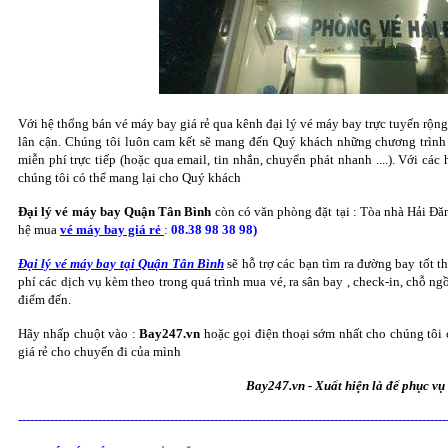
Với hệ thống bán vé máy bay giá rẻ qua kênh đại lý vé máy bay trực tuyến rộn
lân cận. Chúng tôi luôn cam kết sẽ mang đến Quý khách những chương trình 
miễn phí trực tiếp (hoặc qua email, tin nhắn, chuyển phát nhanh ....). Với các
chúng tôi có thể mang lại cho Quý khách
Đại lý vé máy bay Quận Tân Bình
còn có văn phòng đặt tại : Tòa nhà Hải Đă
hệ mua
vé máy bay giá rẻ
:
08.38 98 38 98)
Đại lý vé máy bay tại Quận Tân Bình
sẽ hỗ trợ các bạn tìm ra đường bay tốt th
phí các dịch vụ kèm theo trong quá trình mua vé, ra sân bay , check-in, chỗ n
điểm đến.
Hãy nhấp chuột vào :
Bay247.vn
hoặc gọi điện thoại sớm nhất cho chúng tôi 
giá rẻ cho chuyến đi của mình
Bay247.vn - Xuất hiện là để phục vụ
-----------------------------------------------------------------------------------------------------------