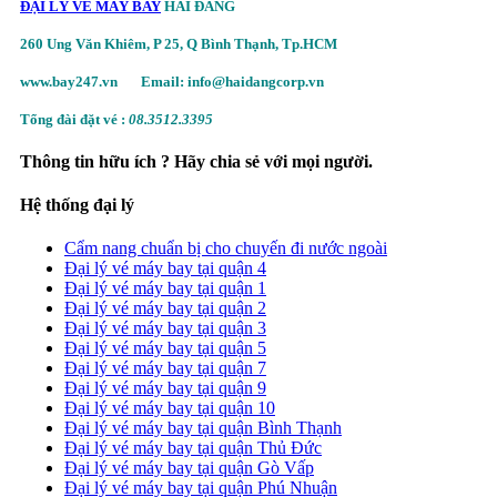
ĐẠI LÝ VÉ MÁY BAY
HẢI ĐĂNG
260 Ung Văn Khiêm, P 25, Q Bình Thạnh, Tp.HCM
www.bay247.vn
Email: info@haidangcorp.vn
Tổng đài đặt vé :
08.3512.3395
Thông tin hữu ích ? Hãy chia sẻ với mọi người.
Hệ thống đại lý
Cẩm nang chuẩn bị cho chuyến đi nước ngoài
Đại lý vé máy bay tại quận 4
Đại lý vé máy bay tại quận 1
Đại lý vé máy bay tại quận 2
Đại lý vé máy bay tại quận 3
Đại lý vé máy bay tại quận 5
Đại lý vé máy bay tại quận 7
Đại lý vé máy bay tại quận 9
Đại lý vé máy bay tại quận 10
Đại lý vé máy bay tại quận Bình Thạnh
Đại lý vé máy bay tại quận Thủ Đức
Đại lý vé máy bay tại quận Gò Vấp
Đại lý vé máy bay tại quận Phú Nhuận