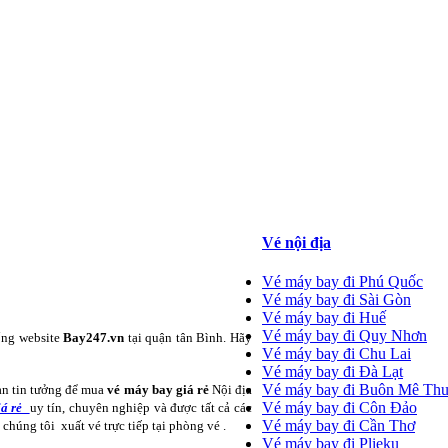
Vé nội địa
Vé máy bay đi Phú Quốc
Vé máy bay đi Sài Gòn
Vé máy bay đi Huế
Vé máy bay đi Quy Nhơn
ống website
Bay247.vn
tại quận tân Bình. Hãy
Vé máy bay đi Chu Lai
Vé máy bay đi Đà Lạt
Vé máy bay đi Buôn Mê Thu
àn tin tưởng để mua
vé máy bay giá rẻ
Nội địa
Vé máy bay đi Côn Đảo
giá rẻ
uy tín, chuyên nghiệp và được tất cả các
Vé máy bay đi Cần Thơ
húng tôi xuất vé trực tiếp tại phòng vé .
Vé máy bay đi Plieku