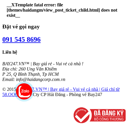
__XTemplate fatal error: file
[themes/haidangm/view_post_ticket_child.html] does not
exist__
Đặt vé gọi ngay
091 545 8696
Liên hệ
BAY247.VN™ | Bay giá rẻ - Vui vẻ cả nhà !
Địa chỉ: 260 Ung Văn Khiêm
P 25, Q Bình Thạnh, Tp HCM
Email: info@haidangcorp.com.vn
© 2015
BAY247.VN™ | Bay giá rẻ - Vui vẻ cả nhà | Giá chỉ từ
58.OOOVNĐ
- Cty CP Hải Đăng - Phòng vé Bay247