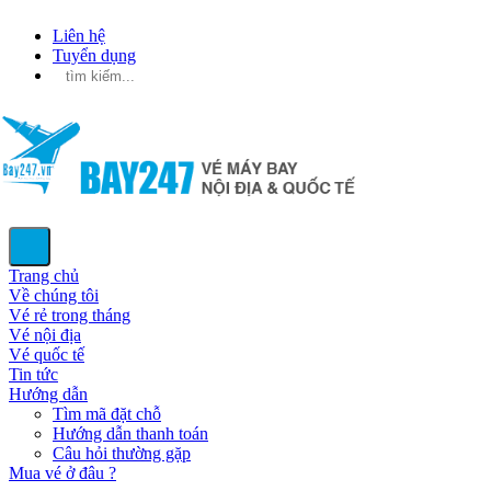
Liên hệ
Tuyển dụng
Trang chủ
Về chúng tôi
Vé rẻ trong tháng
Vé nội địa
Vé quốc tế
Tin tức
Hướng dẫn
Tìm mã đặt chỗ
Hướng dẫn thanh toán
Câu hỏi thường gặp
Mua vé ở đâu ?