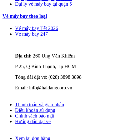
Đại lý vé máy bay tại quận 5
Vé máy bay theo loại
Vé máy bay Tết 2026
Vé máy bay 247
Liên hệ với chúng tôi
Địa chỉ:
260 Ung Văn Khiêm
P 25, Q Bình Thạnh, Tp HCM
Tổng đài đặt vé: (028) 3898 3898
Email: info@haidangcorp.vn
Thông tin cần biết
Thanh toán và giao nhận
Điều khoản sử dụng
Chính sách bảo mật
Hướng dẫn đặt vé
Quản lý đơn hàng
Xem lại đơn hàng