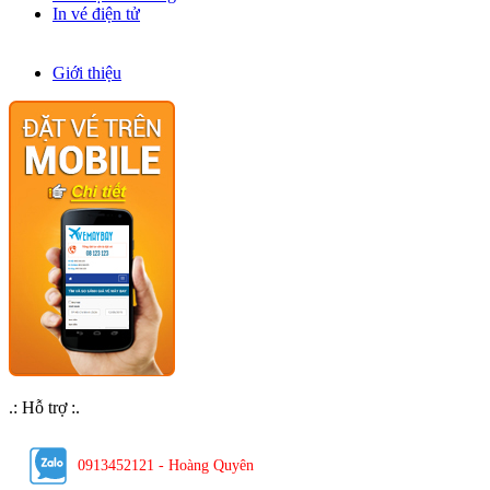
In vé điện tử
Về chúng tôi
Giới thiệu
.: Hỗ trợ :.
0913452121 - Hoàng Quyên