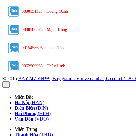
0888151155 - Hoàng Oanh
0888186878 - Mạnh Hùng
0915458696 - Thu Thảo
0962969933 - Thùy Linh
© 2015
BAY247.VN™ | Bay giá rẻ - Vui vẻ cả nhà | Giá chỉ từ 
×
Miền Bắc
Hà Nội
(HAN)
Điện Biên
(DIN)
Hải Phòng
(HPH)
Vân Đồn
(VDO)
Miền Trung
Thanh Hóa
(THD)