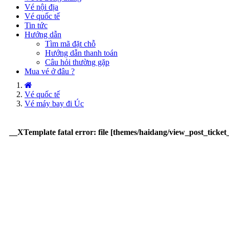
Vé nội địa
Vé quốc tế
Tin tức
Hướng dẫn
Tìm mã đặt chỗ
Hướng dẫn thanh toán
Câu hỏi thường gặp
Mua vé ở đâu ?
Vé quốc tế
Vé máy bay đi Úc
__XTemplate fatal error: file [themes/haidang/view_post_ticket_