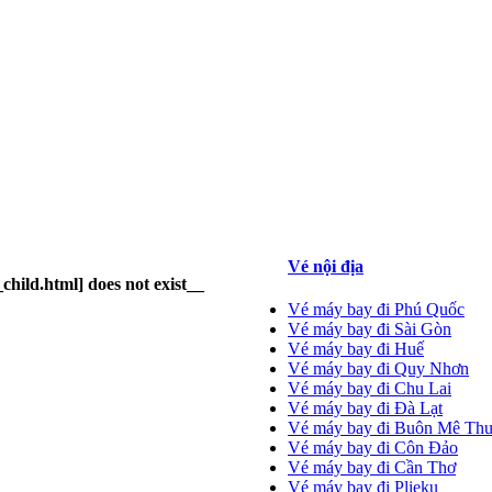
Vé nội địa
child.html] does not exist__
Vé máy bay đi Phú Quốc
Vé máy bay đi Sài Gòn
Vé máy bay đi Huế
Vé máy bay đi Quy Nhơn
Vé máy bay đi Chu Lai
Vé máy bay đi Đà Lạt
Vé máy bay đi Buôn Mê Thu
Vé máy bay đi Côn Đảo
Vé máy bay đi Cần Thơ
Vé máy bay đi Plieku