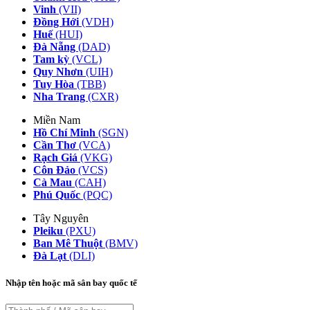
Vinh
(VII)
Đồng Hới
(VDH)
Huế
(HUI)
Đà Nẵng
(DAD)
Tam kỳ
(VCL)
Quy Nhơn
(UIH)
Tuy Hòa
(TBB)
Nha Trang
(CXR)
Miền Nam
Hồ Chí Minh
(SGN)
Cần Thơ
(VCA)
Rạch Giá
(VKG)
Côn Đảo
(VCS)
Cà Mau
(CAH)
Phú Quốc
(PQC)
Tây Nguyên
Pleiku
(PXU)
Ban Mê Thuột
(BMV)
Đà Lạt
(DLI)
Nhập tên hoặc mã sân bay quốc tế