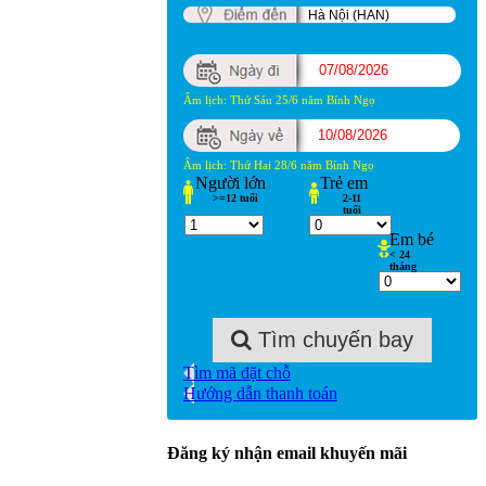
Âm lịch: Thứ Sáu 25/6 năm Bính Ngọ
Âm lịch: Thứ Hai 28/6 năm Bính Ngọ
Người lớn
Trẻ
em
>=12 tuổi
2-11
tuổi
Em
bé
< 24
tháng
Tìm chuyến bay
Tìm mã đặt chỗ
Hướng dẫn thanh toán
Đăng ký nhận email khuyến mãi